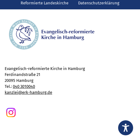
Gottesdienst
Reformierte Landeskirche
Datenschutzerklärung
Veranstaltungen
Reisen
Jugend
Familiengottesdienst
Konfirmandenunterricht
Konfi-Rookies
Kinder- und Jugendfreizeiten
Evangelisch-reformierte Kirche in Hamburg
Ferdinandstraße 21
Ehrenamtliche Mitarbeit
20095 Hamburg
Diakonie
Tel.:
040 3010040
kanzlei@erk-hamburg.de
Stiftung Altenhof
Frühstück für alle
Aktuelles
Wer will noch mitfahren?
Besuch aus Minsk