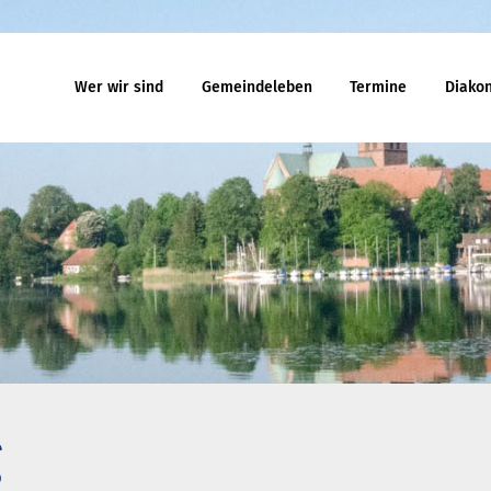
Wer wir sind
Gemeindeleben
Termine
Diakon
eindeleben
Termine
Jugend
egnungskreise
Gottesdienst
Familiengo
chenmusik
Veranstaltungen
Konfirmand
jekte und Kooperationen
Reisen
Konfi-Rook
agement
Kinder- un
Ehrenamtli
uelles
Ferienhäuser
Gemeindeb
 will noch mitfahren?
Haus Amrum
g
uch aus Minsk
Freizeithaus Ratzeburg
na