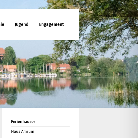
ie
Jugend
Engagement
ttesdienst
enunterricht
ies
d Jugendfreizeiten
che Mitarbeit
latt
Ferienhäuser
Haus Amrum