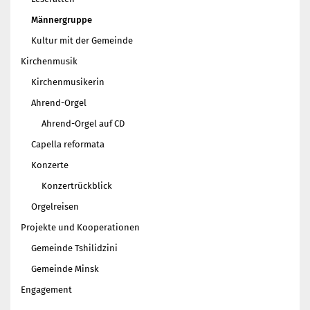
Gottesdienst
Männergruppe
Veranstaltungen
Kultur mit der Gemeinde
Reisen
Kirchenmusik
Jugend
Kirchenmusikerin
Familiengottesdienst
Ahrend-Orgel
Konfirmandenunterricht
Ahrend-Orgel auf CD
Konfi-Rookies
Capella reformata
Kinder- und Jugendfreizeiten
Konzerte
Ehrenamtliche Mitarbeit
Konzertrückblick
Diakonie
Orgelreisen
Stiftung Altenhof
Projekte und Kooperationen
Frühstück für alle
Gemeinde Tshilidzini
Aktuelles
Gemeinde Minsk
Wer will noch mitfahren?
Engagement
Besuch aus Minsk