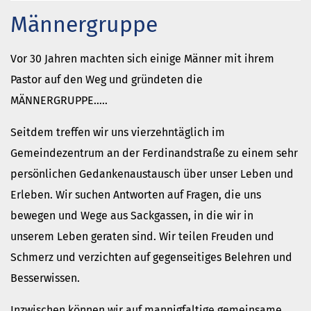
China
Männergruppe
Gott neu vermessen.
Wie ein Baum
Vor 30 Jahren machten sich einige Männer mit ihrem
mehr aktuelle Beiträge
Pastor auf den Weg und gründeten die
Ferienhäuser
MÄNNERGRUPPE…..
Haus Amrum
Seitdem treffen wir uns vierzehntäglich im
Freizeithaus Ratzeburg
Gemeindezentrum an der Ferdinandstraße zu einem sehr
Gemeindeblatt
persönlichen Gedankenaustausch über unser Leben und
Erleben. Wir suchen Antworten auf Fragen, die uns
bewegen und Wege aus Sackgassen, in die wir in
unserem Leben geraten sind. Wir teilen Freuden und
Schmerz und verzichten auf gegenseitiges Belehren und
Besserwissen.
Inzwischen können wir auf mannigfaltige gemeinsame