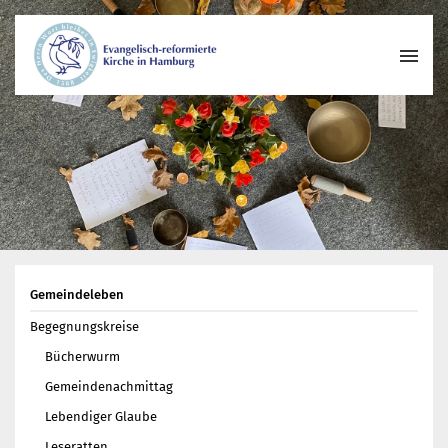
Wer wir sind
Wo wir zusammenkommen
Geschichte unserer Gemeinde
Wie wir uns organisieren
Pastoren
Gemeindeleben
Gemeindeleben
Begegnungskreise
Begegnungskreise
Kirchenmusik
Bücherwurm
Projekte und Kooperationen
Gemeindenachmittag
Engagement
Lebendiger Glaube
Termine
Leseratten