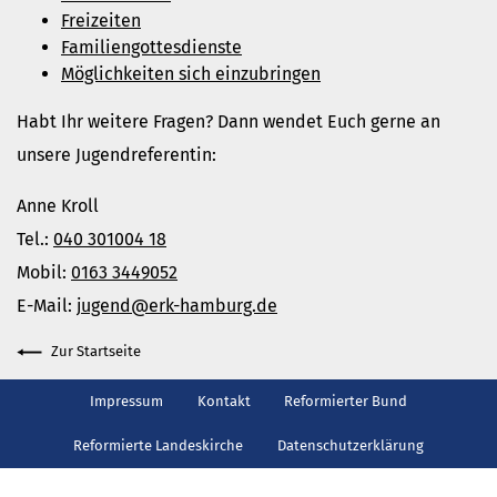
China
Freizeiten
Gott neu vermessen.
Familiengottesdienste
Möglichkeiten sich einzubringen
Wie ein Baum
mehr aktuelle Beiträge
Habt Ihr weitere Fragen? Dann wendet Euch gerne an
Ferienhäuser
unsere Jugendreferentin:
Haus Amrum
Anne Kroll
Freizeithaus Ratzeburg
Tel.:
040 301004 18
Gemeindeblatt
Mobil:
0163 3449052
E-Mail:
jugend@erk-hamburg.de
Zur Startseite
Impressum
Kontakt
Reformierter Bund
Reformierte Landeskirche
Datenschutzerklärung