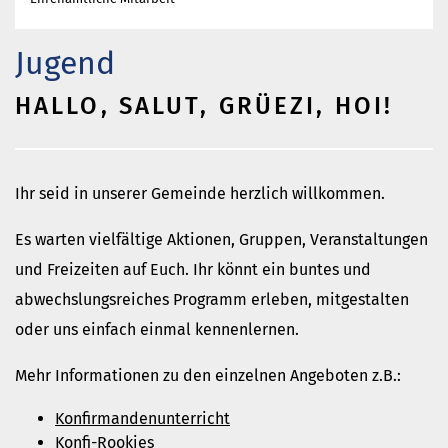
Gottesdienst
Veranstaltungen
Jugend
Reisen
Jugend
HALLO, SALUT, GRÜEZI, HOI!
Familiengottesdienst
Konfirmandenunterricht
Konfi-Rookies
Ihr seid in unserer Gemeinde herzlich willkommen.
Kinder- und Jugendfreizeiten
Es warten vielfältige Aktionen, Gruppen, Veranstaltungen
Ehrenamtliche Mitarbeit
und Freizeiten auf Euch. Ihr könnt ein buntes und
Diakonie
abwechslungsreiches Programm erleben, mitgestalten
Stiftung Altenhof
oder uns einfach einmal kennenlernen.
Frühstück für alle
Aktuelles
Mehr Informationen zu den einzelnen Angeboten z.B.:
Wer will noch mitfahren?
Konfirmandenunterricht
Besuch aus Minsk
Konfi-Rookies