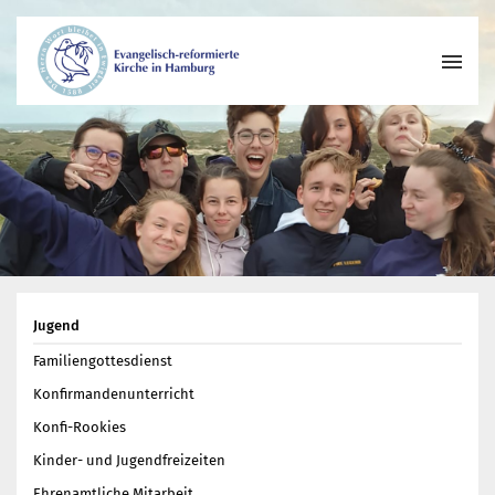
Wer wir sind
Wo wir zusammenkommen
Geschichte unserer Gemeinde
Wie wir uns organisieren
Pastoren
Gemeindeleben
Jugend
Begegnungskreise
Familiengottesdienst
Kirchenmusik
Konfirmandenunterricht
Projekte und Kooperationen
Konfi-Rookies
Engagement
Kinder- und Jugendfreizeiten
Termine
Ehrenamtliche Mitarbeit