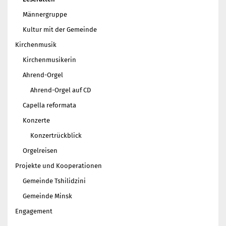
Gottesdienst
Männergruppe
Veranstaltungen
Kultur mit der Gemeinde
Reisen
Kirchenmusik
Jugend
Kirchenmusikerin
Familiengottesdienst
Ahrend-Orgel
Konfirmandenunterricht
Ahrend-Orgel auf CD
Konfi-Rookies
Capella reformata
Kinder- und Jugendfreizeiten
Konzerte
Ehrenamtliche Mitarbeit
Konzertrückblick
Diakonie
Orgelreisen
Stiftung Altenhof
Projekte und Kooperationen
Frühstück für alle
Gemeinde Tshilidzini
Aktuelles
Gemeinde Minsk
Wer will noch mitfahren?
Engagement
Besuch aus Minsk