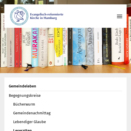
Wer wir sind
Wo wir zusammenkommen
Geschichte unserer Gemeinde
Wie wir uns organisieren
Pastoren
Gemeindeleben
Gemeindeleben
Begegnungskreise
Begegnungskreise
Kirchenmusik
Bücherwurm
Projekte und Kooperationen
Gemeindenachmittag
Engagement
Lebendiger Glaube
Termine
Leseratten