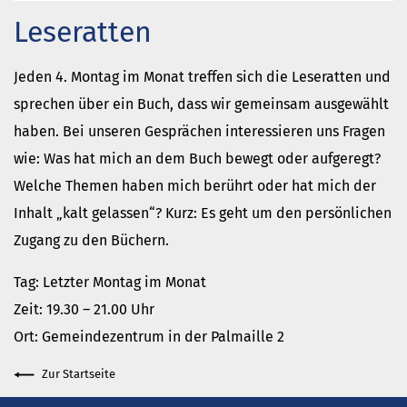
China
Leseratten
Gott neu vermessen.
Wie ein Baum
Jeden 4. Montag im Monat treffen sich die Leseratten und
mehr aktuelle Beiträge
sprechen über ein Buch, dass wir gemeinsam ausgewählt
Ferienhäuser
haben. Bei unseren Gesprächen interessieren uns Fragen
Haus Amrum
wie: Was hat mich an dem Buch bewegt oder aufgeregt?
Freizeithaus Ratzeburg
Welche Themen haben mich berührt oder hat mich der
Gemeindeblatt
Inhalt „kalt gelassen“? Kurz: Es geht um den persönlichen
Zugang zu den Büchern.
Tag: Letzter Montag im Monat
Zeit: 19.30 – 21.00 Uhr
Ort: Gemeindezentrum in der Palmaille 2
Zur Startseite