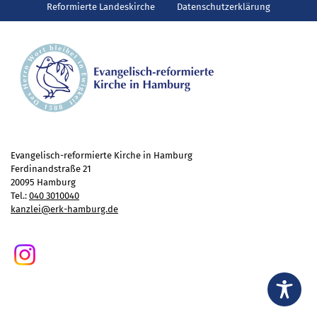
Gottesdienst
Reformierte Landeskirche
Datenschutzerklärung
Veranstaltungen
Reisen
Jugend
Familiengottesdienst
Konfirmandenunterricht
Konfi-Rookies
Kinder- und Jugendfreizeiten
Evangelisch-reformierte Kirche in Hamburg
Ferdinandstraße 21
Ehrenamtliche Mitarbeit
20095 Hamburg
Diakonie
Tel.:
040 3010040
kanzlei@erk-hamburg.de
Stiftung Altenhof
Frühstück für alle
Aktuelles
Wer will noch mitfahren?
Besuch aus Minsk