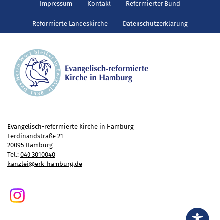
Gottesdienst
Impressum
Kontakt
Reformierter Bund
Veranstaltungen
Reformierte Landeskirche
Datenschutzerklärung
Reisen
Jugend
Familiengottesdienst
Konfirmandenunterricht
Konfi-Rookies
Kinder- und Jugendfreizeiten
Ehrenamtliche Mitarbeit
Evangelisch-reformierte Kirche in Hamburg
Diakonie
Ferdinandstraße 21
20095 Hamburg
Stiftung Altenhof
Tel.:
040 3010040
kanzlei@erk-hamburg.de
Frühstück für alle
Aktuelles
Wer will noch mitfahren?
Besuch aus Minsk