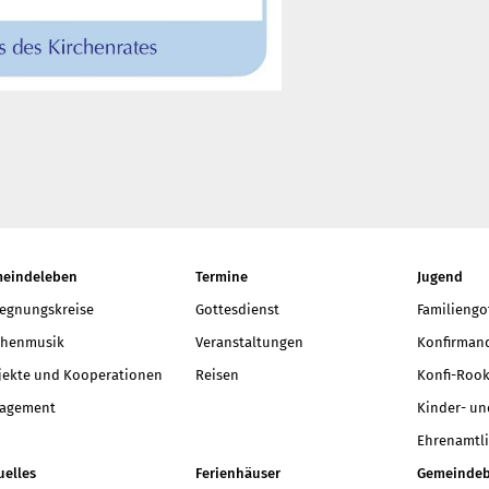
eindeleben
Termine
Jugend
egnungskreise
Gottesdienst
Familiengo
chenmusik
Veranstaltungen
Konfirmand
jekte und Kooperationen
Reisen
Konfi-Rook
agement
Kinder- un
Ehrenamtli
uelles
Ferienhäuser
Gemeindeb