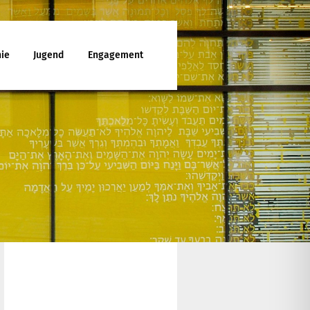
ie
Jugend
Engagement
ttesdienst
enunterricht
ies
d Jugendfreizeiten
che Mitarbeit
latt