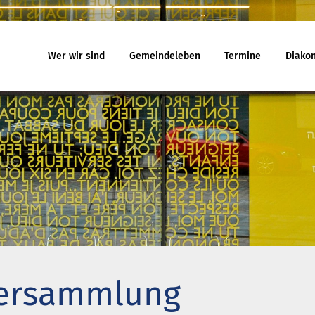
Wer wir sind
Gemeindeleben
Termine
Diakon
eindeleben
Termine
Jugend
egnungskreise
Gottesdienst
Familiengo
chenmusik
Veranstaltungen
Konfirmand
jekte und Kooperationen
Reisen
Konfi-Rook
agement
Kinder- un
Ehrenamtli
uelles
Ferienhäuser
Gemeindeb
 will noch mitfahren?
Haus Amrum
ersammlung
uch aus Minsk
Freizeithaus Ratzeburg
na