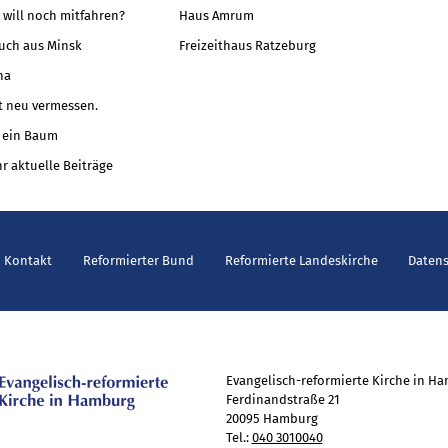
 will noch mitfahren?
Haus Amrum
uch aus Minsk
Freizeithaus Ratzeburg
na
t neu vermessen.
 ein Baum
r aktuelle Beiträge
Kontakt
Reformierter Bund
Reformierte Landeskirche
Daten
Evangelisch-reformierte Kirche in H
Ferdinandstraße 21
20095 Hamburg
Tel.:
040 3010040