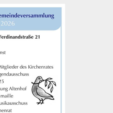
t neu vermessen.
 ein Baum
r aktuelle Beiträge