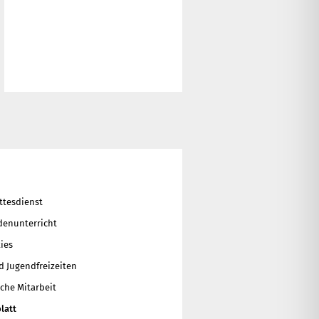
ttesdienst
enunterricht
ies
d Jugendfreizeiten
che Mitarbeit
latt