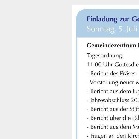
Got
Wie
meh