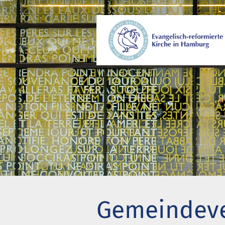
Wer wir sind
Gem
Wo wir zusammenkommen
Beg
Geschichte unserer Gemeinde
Kir
Wie wir uns organisieren
Pro
Pastoren
Eng
Diakonie
Akt
Stiftung Altenhof
Wer
Gemeindev
Frühstück für alle
Bes
Chi