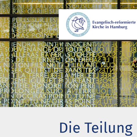
Wer wir sind
Gem
Wo wir zusammenkommen
Beg
Geschichte unserer Gemeinde
Kir
Wie wir uns organisieren
Pro
Pastoren
Eng
Diakonie
Akt
Stiftung Altenhof
Wer
Die Teilung
Frühstück für alle
Bes
Chi