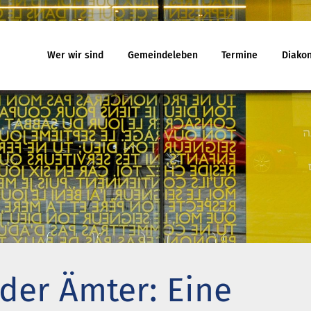
Wer wir sind
Gemeindeleben
Termine
Diakon
eindeleben
Termine
Jugend
egnungskreise
Gottesdienst
Familiengo
chenmusik
Veranstaltungen
Konfirmand
jekte und Kooperationen
Reisen
Konfi-Rook
agement
Kinder- un
Ehrenamtli
uelles
Ferienhäuser
Gemeindeb
 will noch mitfahren?
Haus Amrum
 der Ämter: Eine
uch aus Minsk
Freizeithaus Ratzeburg
na