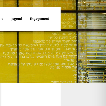
ie
Jugend
Engagement
ttesdienst
enunterricht
ies
d Jugendfreizeiten
che Mitarbeit
latt