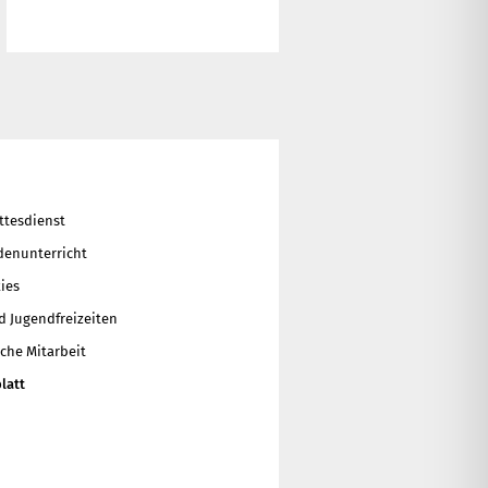
ttesdienst
enunterricht
ies
d Jugendfreizeiten
che Mitarbeit
latt