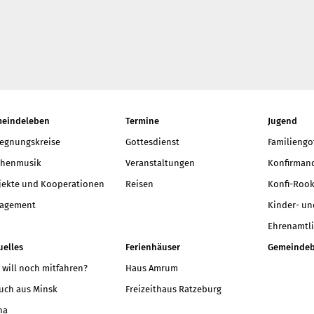
eindeleben
Termine
Jugend
egnungskreise
Gottesdienst
Familiengo
chenmusik
Veranstaltungen
Konfirmand
jekte und Kooperationen
Reisen
Konfi-Rook
agement
Kinder- un
Ehrenamtli
uelles
Ferienhäuser
Gemeindeb
 will noch mitfahren?
Haus Amrum
uch aus Minsk
Freizeithaus Ratzeburg
na