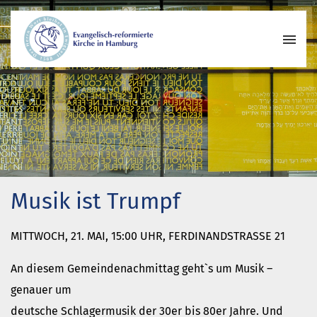
Wer wir sind
Wo wir zusammenkommen
Geschichte unserer Gemeinde
Wie wir uns organisieren
Pastoren
Musik ist Trumpf
Gemeindeleben
Begegnungskreise
MITTWOCH, 21. MAI, 15:00 UHR, FERDINANDSTRASSE 21
Kirchenmusik
Projekte und Kooperationen
An diesem Gemeindenachmittag geht`s um Musik –
Engagement
genauer um
Termine
deutsche Schlagermusik der 30er bis 80er Jahre. Und