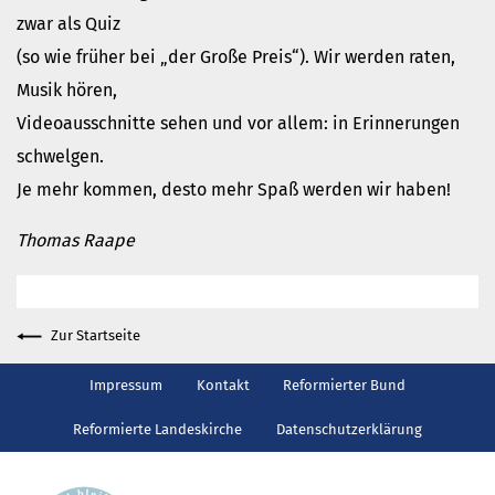
Gottesdienst
zwar als Quiz
Veranstaltungen
(so wie früher bei „der Große Preis“). Wir werden raten,
Reisen
Musik hören,
Jugend
Videoausschnitte sehen und vor allem: in Erinnerungen
Familiengottesdienst
schwelgen.
Konfirmandenunterricht
Je mehr kommen, desto mehr Spaß werden wir haben!
Konfi-Rookies
Thomas Raape
Kinder- und Jugendfreizeiten
Ehrenamtliche Mitarbeit
Diakonie
Zur Startseite
Stiftung Altenhof
Frühstück für alle
Impressum
Kontakt
Reformierter Bund
Aktuelles
Reformierte Landeskirche
Datenschutzerklärung
Wer will noch mitfahren?
Besuch aus Minsk