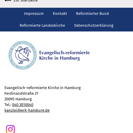
Zur Startseite
Gottesdienst
Veranstaltungen
Impressum
Kontakt
Reformierter Bund
Reisen
Reformierte Landeskirche
Datenschutzerklärung
Jugend
Familiengottesdienst
Konfirmandenunterricht
Konfi-Rookies
Kinder- und Jugendfreizeiten
Ehrenamtliche Mitarbeit
Diakonie
Evangelisch-reformierte Kirche in Hamburg
Stiftung Altenhof
Ferdinandstraße 21
20095 Hamburg
Frühstück für alle
Tel.:
040 3010040
Aktuelles
kanzlei@erk-hamburg.de
Wer will noch mitfahren?
Besuch aus Minsk