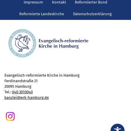
Gottesdienst
Impressum
Kontakt
Reformierter Bund
Veranstaltungen
Reformierte Landeskirche
Datenschutzerklärung
Reisen
Jugend
Familiengottesdienst
Konfirmandenunterricht
Konfi-Rookies
Kinder- und Jugendfreizeiten
Ehrenamtliche Mitarbeit
Evangelisch-reformierte Kirche in Hamburg
Diakonie
Ferdinandstraße 21
20095 Hamburg
Stiftung Altenhof
Tel.:
040 3010040
kanzlei@erk-hamburg.de
Frühstück für alle
Aktuelles
Wer will noch mitfahren?
Besuch aus Minsk