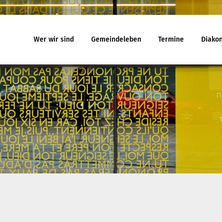
Wer wir sind
Gemeindeleben
Termine
Diakon
eindeleben
Termine
Jugend
egnungskreise
Gottesdienst
Familiengo
chenmusik
Veranstaltungen
Konfirmand
jekte und Kooperationen
Reisen
Konfi-Rook
agement
Kinder- un
Ehrenamtli
uelles
Ferienhäuser
Gemeindeb
 will noch mitfahren?
Haus Amrum
uch aus Minsk
Freizeithaus Ratzeburg
na