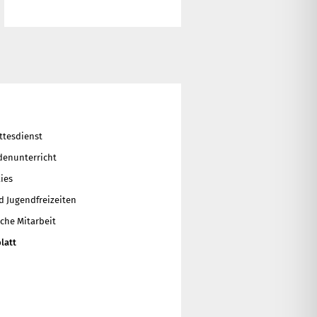
ttesdienst
enunterricht
ies
d Jugendfreizeiten
che Mitarbeit
latt