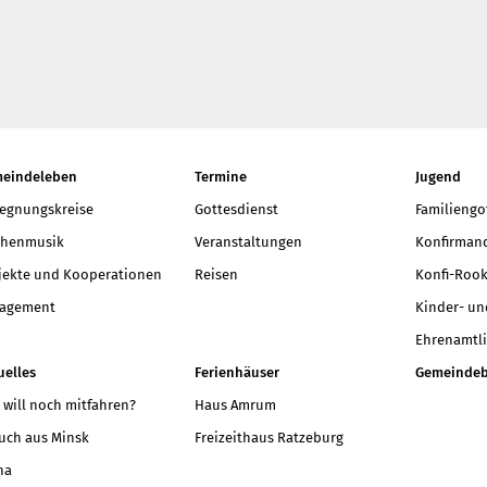
t neu vermessen.
 ein Baum
r aktuelle Beiträge
eindeleben
Termine
Jugend
egnungskreise
Gottesdienst
Familiengo
chenmusik
Veranstaltungen
Konfirmand
jekte und Kooperationen
Reisen
Konfi-Rook
agement
Kinder- un
Ehrenamtli
uelles
Ferienhäuser
Gemeindeb
 will noch mitfahren?
Haus Amrum
uch aus Minsk
Freizeithaus Ratzeburg
na