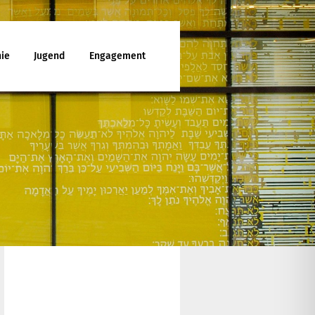
ie
Jugend
Engagement
ttesdienst
enunterricht
ies
d Jugendfreizeiten
che Mitarbeit
latt