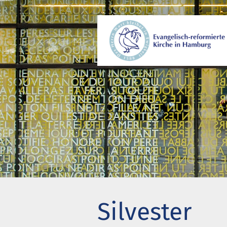
Wer wir sind
Gem
Wo wir zusammenkommen
Beg
Geschichte unserer Gemeinde
Kir
Wie wir uns organisieren
Pro
Pastoren
Eng
Diakonie
Akt
Stiftung Altenhof
Wer
Silvester
Frühstück für alle
Bes
Chi