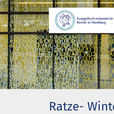
Wer wir sind
Gem
Wo wir zusammenkommen
Beg
Geschichte unserer Gemeinde
Kir
Wie wir uns organisieren
Pro
Pastoren
Eng
Diakonie
Akt
Stiftung Altenhof
Wer
Ratze- Wint
Frühstück für alle
Bes
Chi