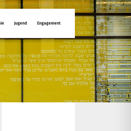
ie
Jugend
Engagement
ttesdienst
enunterricht
ies
d Jugendfreizeiten
che Mitarbeit
latt