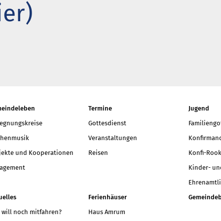
ier)
t neu vermessen.
 ein Baum
r aktuelle Beiträge
eindeleben
Termine
Jugend
egnungskreise
Gottesdienst
Familiengo
chenmusik
Veranstaltungen
Konfirmand
jekte und Kooperationen
Reisen
Konfi-Rook
agement
Kinder- un
Ehrenamtli
uelles
Ferienhäuser
Gemeindeb
 will noch mitfahren?
Haus Amrum