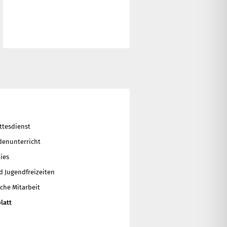
ttesdienst
enunterricht
ies
d Jugendfreizeiten
che Mitarbeit
latt