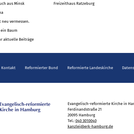
uch aus Minsk
Freizeithaus Ratzeburg
na
t neu vermessen.
 ein Baum
r aktuelle Beiträge
Kontakt
Reformierter Bund
Reformierte Landeskirche
Daten
Evangelisch-reformierte Kirche in H
Ferdinandstraße 21
20095 Hamburg
Tel.:
040 3010040
kanzlei@erk-hamburg.de