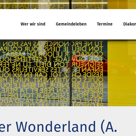
Wer wir sind
Gemeindeleben
Termine
Diakon
eindeleben
Termine
Jugend
egnungskreise
Gottesdienst
Familiengo
chenmusik
Veranstaltungen
Konfirmand
jekte und Kooperationen
Reisen
Konfi-Rook
agement
Kinder- un
Ehrenamtli
uelles
Ferienhäuser
Gemeindeb
 will noch mitfahren?
Haus Amrum
er Wonderland (A.
uch aus Minsk
Freizeithaus Ratzeburg
na