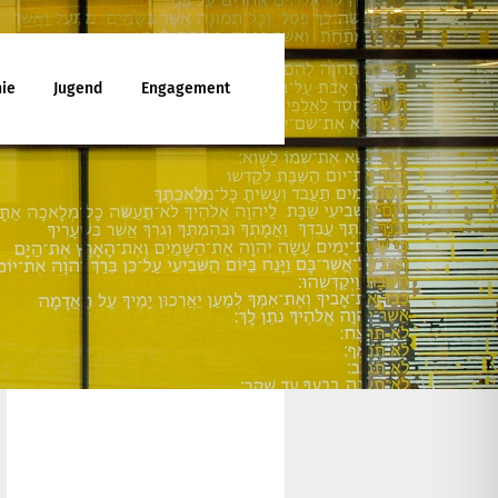
ie
Jugend
Engagement
ttesdienst
enunterricht
ies
d Jugendfreizeiten
che Mitarbeit
latt