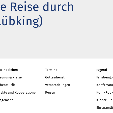
e Reise durch
t neu vermessen.
 ein Baum
Lübking)
r aktuelle Beiträge
eindeleben
Termine
Jugend
egnungskreise
Gottesdienst
Familiengo
chenmusik
Veranstaltungen
Konfirmand
jekte und Kooperationen
Reisen
Konfi-Rook
agement
Kinder- un
Ehrenamtli