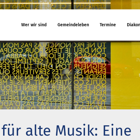
Wer wir sind
Gemeindeleben
Termine
Diakon
eindeleben
Termine
Jugend
egnungskreise
Gottesdienst
Familiengo
chenmusik
Veranstaltungen
Konfirmand
jekte und Kooperationen
Reisen
Konfi-Rook
agement
Kinder- un
Ehrenamtli
uelles
Ferienhäuser
Gemeindeb
 will noch mitfahren?
Haus Amrum
für alte Musik: Eine
uch aus Minsk
Freizeithaus Ratzeburg
na