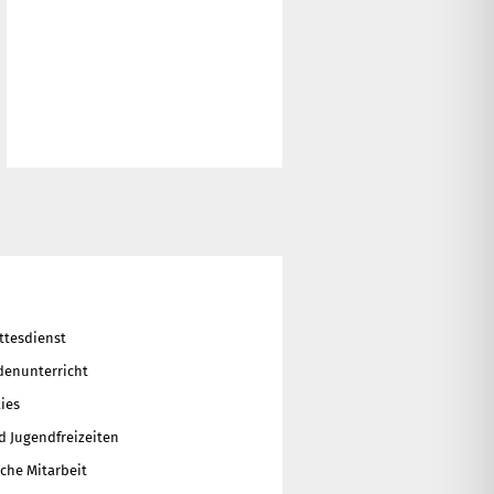
ttesdienst
enunterricht
ies
d Jugendfreizeiten
che Mitarbeit