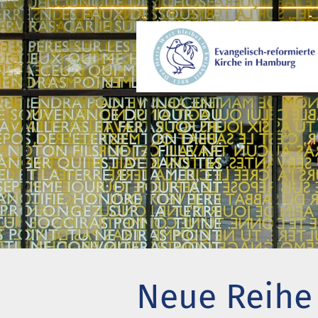
Wer wir sind
Gem
Wo wir zusammenkommen
Beg
Geschichte unserer Gemeinde
Kir
Wie wir uns organisieren
Pro
Pastoren
Eng
Diakonie
Akt
Stiftung Altenhof
Wer
Neue Reihe 
Frühstück für alle
Bes
Chi