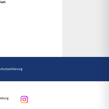
latt
schutzerklärung
amburg