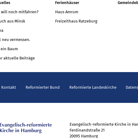
uelles
Ferienhäuser
Gemeindeb
 will noch mitfahren?
Haus Amrum
uch aus Minsk
Freizeithaus Ratzeburg
na
t neu vermessen.
 ein Baum
r aktuelle Beiträge
Kontakt
Reformierter Bund
Reformierte Landeskirche
Daten
Evangelisch-reformierte Kirche in H
Ferdinandstraße 21
20095 Hamburg