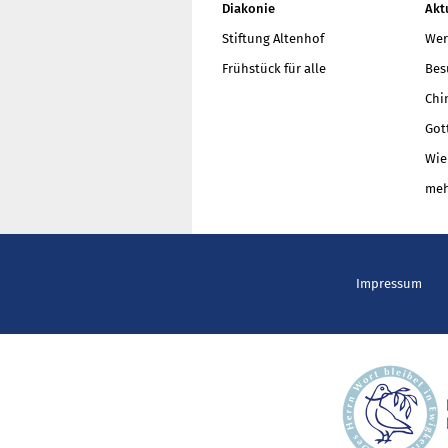
Diakonie
Akt
Stiftung Altenhof
Wer
Frühstück für alle
Bes
Chi
Got
Wie
meh
Impressum