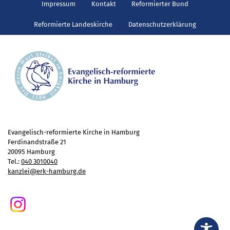
Gottesdienst
Impressum
Kontakt
Reformierter Bund
Veranstaltungen
Reformierte Landeskirche
Datenschutzerklärung
Reisen
Jugend
Familiengottesdienst
Konfirmandenunterricht
Konfi-Rookies
Kinder- und Jugendfreizeiten
Ehrenamtliche Mitarbeit
Evangelisch-reformierte Kirche in Hamburg
Diakonie
Ferdinandstraße 21
20095 Hamburg
Stiftung Altenhof
Tel.:
040 3010040
kanzlei@erk-hamburg.de
Frühstück für alle
Aktuelles
Wer will noch mitfahren?
Besuch aus Minsk