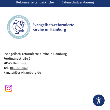
Gottesdienst
Reformierte Landeskirche
Datenschutzerklärung
Veranstaltungen
Reisen
Jugend
Familiengottesdienst
Konfirmandenunterricht
Konfi-Rookies
Kinder- und Jugendfreizeiten
Evangelisch-reformierte Kirche in Hamburg
Ferdinandstraße 21
Ehrenamtliche Mitarbeit
20095 Hamburg
Diakonie
Tel.:
040 3010040
kanzlei@erk-hamburg.de
Stiftung Altenhof
Frühstück für alle
Aktuelles
Wer will noch mitfahren?
Besuch aus Minsk