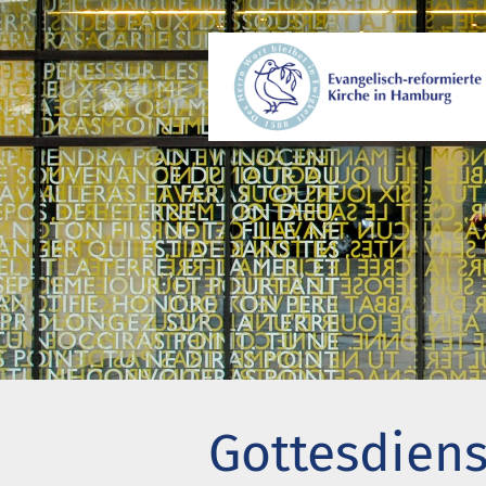
Wer wir sind
Gem
Wo wir zusammenkommen
Beg
Geschichte unserer Gemeinde
Kir
Wie wir uns organisieren
Pro
Pastoren
Eng
Diakonie
Akt
Stiftung Altenhof
Wer
Gottesdiens
Frühstück für alle
Bes
Chi