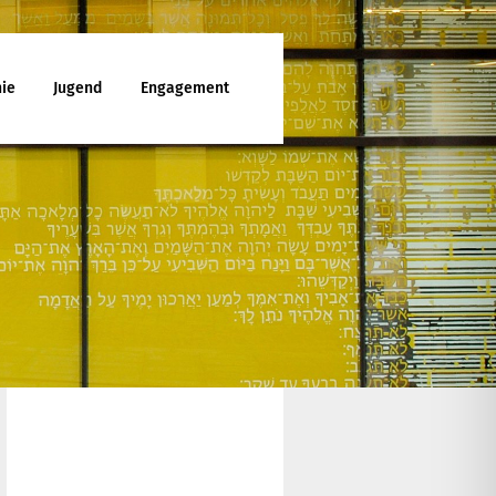
ie
Jugend
Engagement
ttesdienst
enunterricht
ies
d Jugendfreizeiten
che Mitarbeit
latt