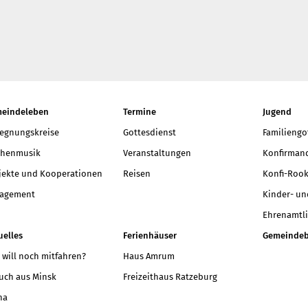
t neu vermessen.
 ein Baum
r aktuelle Beiträge
eindeleben
Termine
Jugend
egnungskreise
Gottesdienst
Familiengo
chenmusik
Veranstaltungen
Konfirmand
jekte und Kooperationen
Reisen
Konfi-Rook
agement
Kinder- un
Ehrenamtli
uelles
Ferienhäuser
Gemeindeb
 will noch mitfahren?
Haus Amrum
uch aus Minsk
Freizeithaus Ratzeburg
na