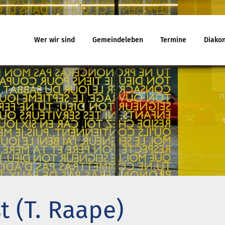
Wer wir sind
Gemeindeleben
Termine
Diakon
eindeleben
Termine
Jugend
egnungskreise
Gottesdienst
Familiengo
chenmusik
Veranstaltungen
Konfirmand
jekte und Kooperationen
Reisen
Konfi-Rook
agement
Kinder- un
Ehrenamtli
uelles
Ferienhäuser
Gemeindeb
 will noch mitfahren?
Haus Amrum
t (T. Raape)
uch aus Minsk
Freizeithaus Ratzeburg
na