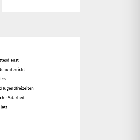
ttesdienst
enunterricht
ies
d Jugendfreizeiten
che Mitarbeit
latt