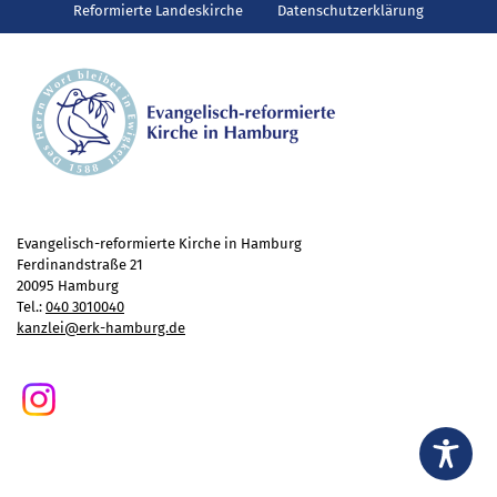
Gottesdienst
Reformierte Landeskirche
Datenschutzerklärung
Veranstaltungen
Reisen
Jugend
Familiengottesdienst
Konfirmandenunterricht
Konfi-Rookies
Kinder- und Jugendfreizeiten
Evangelisch-reformierte Kirche in Hamburg
Ferdinandstraße 21
Ehrenamtliche Mitarbeit
20095 Hamburg
Diakonie
Tel.:
040 3010040
kanzlei@erk-hamburg.de
Stiftung Altenhof
Frühstück für alle
Aktuelles
Wer will noch mitfahren?
Besuch aus Minsk