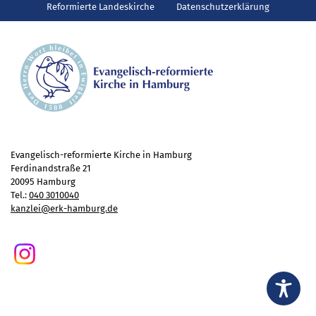
Gottesdienst
Reformierte Landeskirche
Datenschutzerklärung
Veranstaltungen
Reisen
Jugend
Familiengottesdienst
Konfirmandenunterricht
Konfi-Rookies
Kinder- und Jugendfreizeiten
Evangelisch-reformierte Kirche in Hamburg
Ferdinandstraße 21
Ehrenamtliche Mitarbeit
20095 Hamburg
Diakonie
Tel.:
040 3010040
kanzlei@erk-hamburg.de
Stiftung Altenhof
Frühstück für alle
Aktuelles
Wer will noch mitfahren?
Besuch aus Minsk