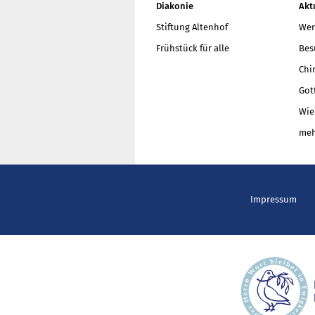
Diakonie
Akt
Stiftung Altenhof
Wer
Frühstück für alle
Bes
Chi
Got
Wie
meh
Impressum