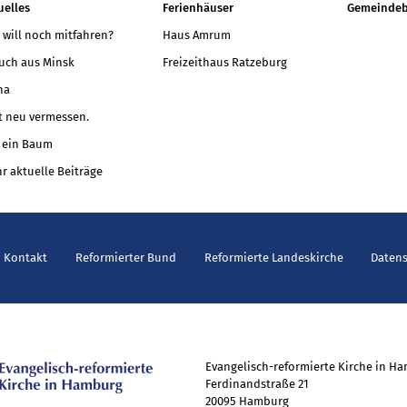
uelles
Ferienhäuser
Gemeindeb
 will noch mitfahren?
Haus Amrum
uch aus Minsk
Freizeithaus Ratzeburg
na
t neu vermessen.
 ein Baum
r aktuelle Beiträge
Kontakt
Reformierter Bund
Reformierte Landeskirche
Daten
Evangelisch-reformierte Kirche in H
Ferdinandstraße 21
20095 Hamburg