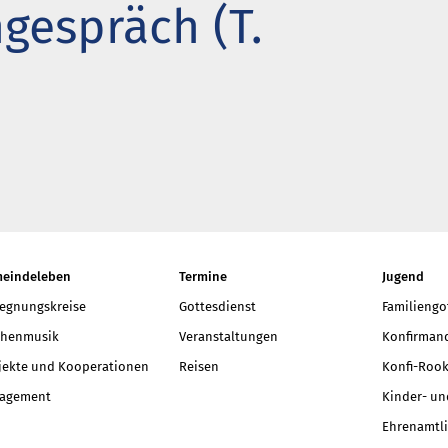
gespräch (T.
t neu vermessen.
 ein Baum
r aktuelle Beiträge
eindeleben
Termine
Jugend
egnungskreise
Gottesdienst
Familiengo
chenmusik
Veranstaltungen
Konfirmand
jekte und Kooperationen
Reisen
Konfi-Rook
agement
Kinder- un
Ehrenamtli