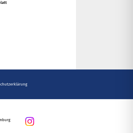
latt
schutzerklärung
amburg