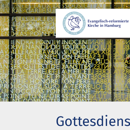
Wer wir sind
Gem
Wo wir zusammenkommen
Beg
Geschichte unserer Gemeinde
Kir
Wie wir uns organisieren
Pro
Pastoren
Eng
Diakonie
Akt
Stiftung Altenhof
Wer
Gottesdiens
Frühstück für alle
Bes
Chi