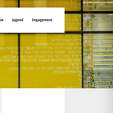
ie
Jugend
Engagement
ttesdienst
enunterricht
ies
d Jugendfreizeiten
che Mitarbeit
latt