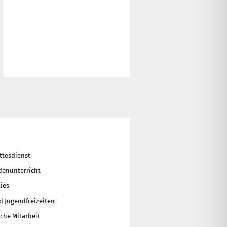
ttesdienst
enunterricht
ies
d Jugendfreizeiten
che Mitarbeit