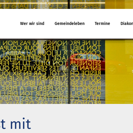
Wer wir sind
Gemeindeleben
Termine
Diakon
eindeleben
Termine
Jugend
egnungskreise
Gottesdienst
Familiengo
chenmusik
Veranstaltungen
Konfirmand
jekte und Kooperationen
Reisen
Konfi-Rook
agement
Kinder- un
Ehrenamtli
uelles
Ferienhäuser
Gemeindeb
 will noch mitfahren?
Haus Amrum
t mit
uch aus Minsk
Freizeithaus Ratzeburg
na