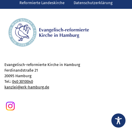
Gottesdienst
Reformierte Landeskirche
Datenschutzerklärung
Veranstaltungen
Reisen
Jugend
Familiengottesdienst
Konfirmandenunterricht
Konfi-Rookies
Kinder- und Jugendfreizeiten
Evangelisch-reformierte Kirche in Hamburg
Ferdinandstraße 21
Ehrenamtliche Mitarbeit
20095 Hamburg
Diakonie
Tel.:
040 3010040
kanzlei@erk-hamburg.de
Stiftung Altenhof
Frühstück für alle
Aktuelles
Wer will noch mitfahren?
Besuch aus Minsk