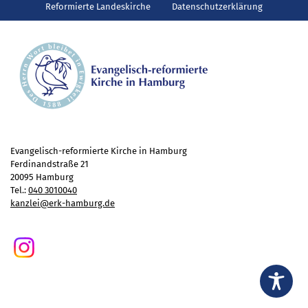
Gottesdienst
Reformierte Landeskirche
Datenschutzerklärung
Veranstaltungen
Reisen
Jugend
Familiengottesdienst
Konfirmandenunterricht
Konfi-Rookies
Kinder- und Jugendfreizeiten
Evangelisch-reformierte Kirche in Hamburg
Ferdinandstraße 21
Ehrenamtliche Mitarbeit
20095 Hamburg
Diakonie
Tel.:
040 3010040
kanzlei@erk-hamburg.de
Stiftung Altenhof
Frühstück für alle
Aktuelles
Wer will noch mitfahren?
Besuch aus Minsk