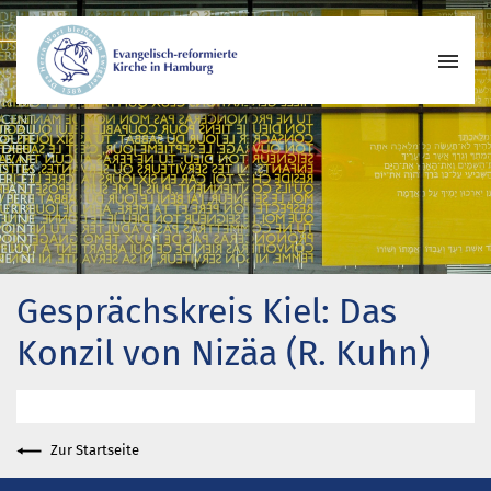
Wer wir sind
Wo wir zusammenkommen
Geschichte unserer Gemeinde
Wie wir uns organisieren
Pastoren
Gesprächskreis Kiel: Das
Gemeindeleben
Begegnungskreise
Konzil von Nizäa (R. Kuhn)
Kirchenmusik
Projekte und Kooperationen
Engagement
Zur Startseite
Termine