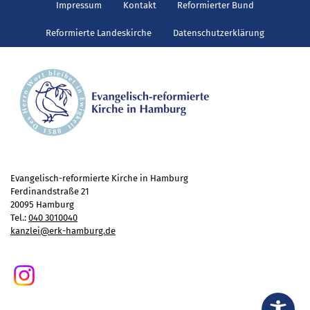
Gottesdienst
Impressum
Kontakt
Reformierter Bund
Veranstaltungen
Reformierte Landeskirche
Datenschutzerklärung
Reisen
Jugend
Familiengottesdienst
Konfirmandenunterricht
Konfi-Rookies
Kinder- und Jugendfreizeiten
Ehrenamtliche Mitarbeit
Evangelisch-reformierte Kirche in Hamburg
Diakonie
Ferdinandstraße 21
20095 Hamburg
Stiftung Altenhof
Tel.:
040 3010040
kanzlei@erk-hamburg.de
Frühstück für alle
Aktuelles
Wer will noch mitfahren?
Besuch aus Minsk