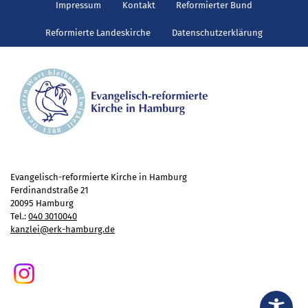
Gottesdienst
Impressum
Kontakt
Reformierter Bund
Veranstaltungen
Reformierte Landeskirche
Datenschutzerklärung
Reisen
Jugend
Familiengottesdienst
Konfirmandenunterricht
Konfi-Rookies
Kinder- und Jugendfreizeiten
Ehrenamtliche Mitarbeit
Evangelisch-reformierte Kirche in Hamburg
Diakonie
Ferdinandstraße 21
20095 Hamburg
Stiftung Altenhof
Tel.:
040 3010040
kanzlei@erk-hamburg.de
Frühstück für alle
Aktuelles
Wer will noch mitfahren?
Besuch aus Minsk