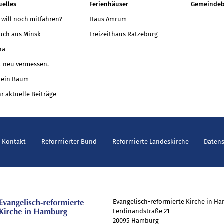
uelles
Ferienhäuser
Gemeindeb
 will noch mitfahren?
Haus Amrum
uch aus Minsk
Freizeithaus Ratzeburg
na
t neu vermessen.
 ein Baum
r aktuelle Beiträge
Kontakt
Reformierter Bund
Reformierte Landeskirche
Daten
Evangelisch-reformierte Kirche in H
Ferdinandstraße 21
20095 Hamburg