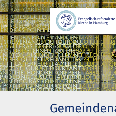
Wer wir sind
Gem
Wo wir zusammenkommen
Beg
Geschichte unserer Gemeinde
Kir
Wie wir uns organisieren
Pro
Pastoren
Eng
Diakonie
Akt
Stiftung Altenhof
Wer
Gemeindena
Frühstück für alle
Bes
Chi