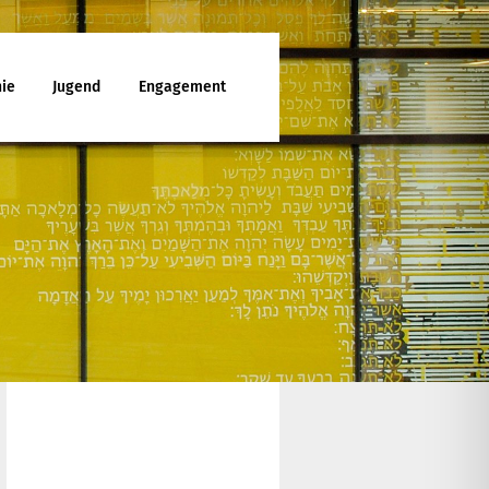
ie
Jugend
Engagement
ttesdienst
enunterricht
ies
d Jugendfreizeiten
che Mitarbeit
latt