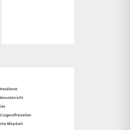
ttesdienst
enunterricht
ies
d Jugendfreizeiten
che Mitarbeit