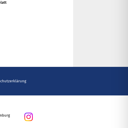
latt
schutzerklärung
amburg