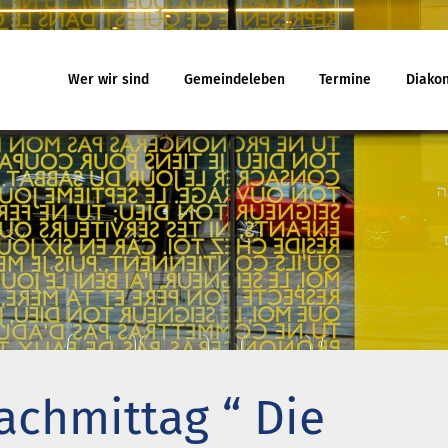
Wer wir sind
Gemeindeleben
Termine
Diakon
eindeleben
Termine
Jugend
egnungskreise
Gottesdienst
Familiengo
chenmusik
Veranstaltungen
Konfirmand
jekte und Kooperationen
Reisen
Konfi-Rook
agement
Kinder- un
Ehrenamtli
uelles
Ferienhäuser
Gemeindeb
 will noch mitfahren?
Haus Amrum
chmittag “ Die
uch aus Minsk
Freizeithaus Ratzeburg
na