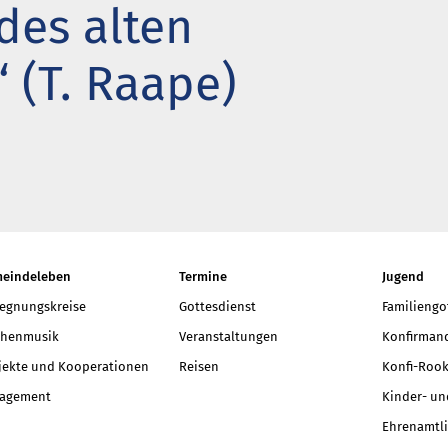
des alten
t neu vermessen.
 ein Baum
 (T. Raape)
r aktuelle Beiträge
eindeleben
Termine
Jugend
egnungskreise
Gottesdienst
Familiengo
chenmusik
Veranstaltungen
Konfirmand
jekte und Kooperationen
Reisen
Konfi-Rook
agement
Kinder- un
Ehrenamtli