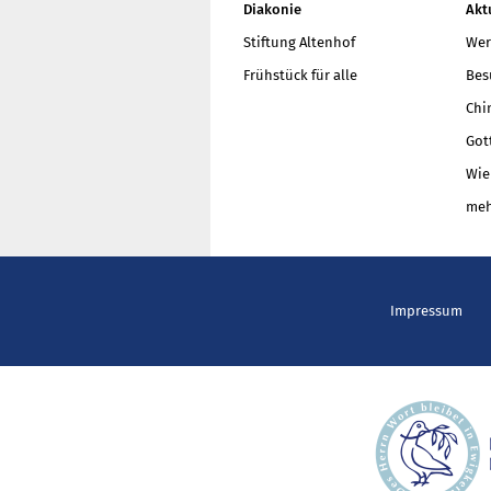
Diakonie
Akt
Stiftung Altenhof
Wer
Frühstück für alle
Bes
Chi
Got
Wie
meh
Impressum