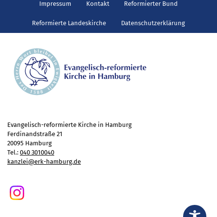
Gottesdienst
Impressum
Kontakt
Reformierter Bund
Veranstaltungen
Reformierte Landeskirche
Datenschutzerklärung
Reisen
Jugend
Familiengottesdienst
Konfirmandenunterricht
Konfi-Rookies
Kinder- und Jugendfreizeiten
Ehrenamtliche Mitarbeit
Evangelisch-reformierte Kirche in Hamburg
Diakonie
Ferdinandstraße 21
20095 Hamburg
Stiftung Altenhof
Tel.:
040 3010040
kanzlei@erk-hamburg.de
Frühstück für alle
Aktuelles
Wer will noch mitfahren?
Besuch aus Minsk