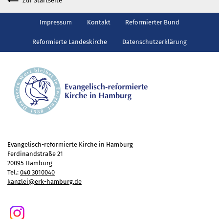
Zur Startseite
Gottesdienst
Veranstaltungen
Impressum
Kontakt
Reformierter Bund
Reisen
Reformierte Landeskirche
Datenschutzerklärung
Jugend
Familiengottesdienst
Konfirmandenunterricht
Konfi-Rookies
Kinder- und Jugendfreizeiten
Ehrenamtliche Mitarbeit
Diakonie
Evangelisch-reformierte Kirche in Hamburg
Stiftung Altenhof
Ferdinandstraße 21
20095 Hamburg
Frühstück für alle
Tel.:
040 3010040
Aktuelles
kanzlei@erk-hamburg.de
Wer will noch mitfahren?
Besuch aus Minsk