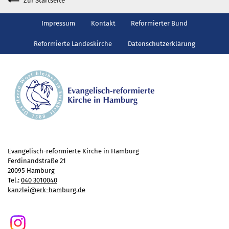
Zur Startseite
Gottesdienst
Veranstaltungen
Impressum
Kontakt
Reformierter Bund
Reisen
Reformierte Landeskirche
Datenschutzerklärung
Jugend
Familiengottesdienst
Konfirmandenunterricht
Konfi-Rookies
Kinder- und Jugendfreizeiten
Ehrenamtliche Mitarbeit
Diakonie
Evangelisch-reformierte Kirche in Hamburg
Stiftung Altenhof
Ferdinandstraße 21
20095 Hamburg
Frühstück für alle
Tel.:
040 3010040
Aktuelles
kanzlei@erk-hamburg.de
Wer will noch mitfahren?
Besuch aus Minsk