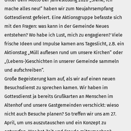
Gottesdienst
mache alles neu!“ haben wir zum Neujahrsempfang
Veranstaltungen
Gottesdienst gefeiert. Eine Aktionsgruppe befasste sich
Reisen
mit den Fragen: was kann in der Gemeinde Neues
Jugend
entstehen? Wo habe ich Lust, mich zu engagieren? Viele
Familiengottesdienst
frische Ideen und Impulse kamen ans Tageslicht, z.B. ein
Konfirmandenunterricht
Aktionstag „Müll auflesen rund um unsere Kirchen“ oder
Konfi-Rookies
„(Lebens-)Geschichten in unserer Gemeinde sammeln
Kinder- und Jugendfreizeiten
und aufschreiben“.
Ehrenamtliche Mitarbeit
Große Begeisterung kam auf, als wir auf einen neuen
Diakonie
Besuchsdienst zu sprechen kamen. Wir haben im
Stiftung Altenhof
Gottesdienst ja bereits Grußkarten an Menschen im
Frühstück für alle
Altenhof und unsere Gastgemeinden verschickt: wieso
Aktuelles
nicht auch Besuche planen? So treffen wir uns am 27.
Wer will noch mitfahren?
April, um uns auszutauschen und ein Konzept zu
Besuch aus Minsk