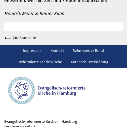
entwerfen. Wer hat Zeit und Freude mitzumachen?
China
Gott neu vermessen.
Hendrik Meier & Reiner Kuhn
Wie ein Baum
mehr aktuelle Beiträge
Ferienhäuser
Zur Startseite
Haus Amrum
Impressum
Kontakt
Reformierter Bund
Freizeithaus Ratzeburg
Gemeindeblatt
Reformierte Landeskirche
Datenschutzerklärung
Evangelisch-reformierte Kirche in Hamburg
Ferdinandstraße 21