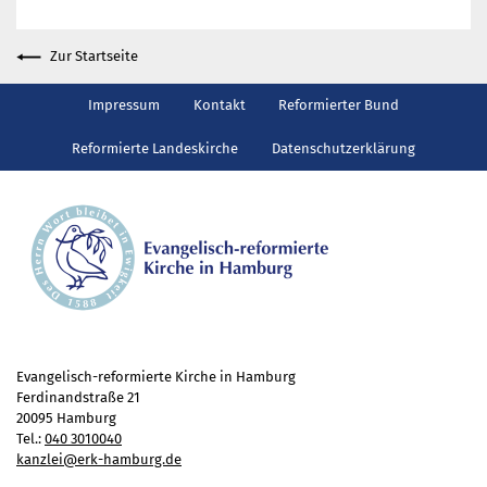
China
Gott neu vermessen.
Zur Startseite
Wie ein Baum
Impressum
Kontakt
Reformierter Bund
mehr aktuelle Beiträge
Ferienhäuser
Reformierte Landeskirche
Datenschutzerklärung
Haus Amrum
Freizeithaus Ratzeburg
Gemeindeblatt
Evangelisch-reformierte Kirche in Hamburg
Ferdinandstraße 21
20095 Hamburg
Tel.:
040 3010040
kanzlei@erk-hamburg.de