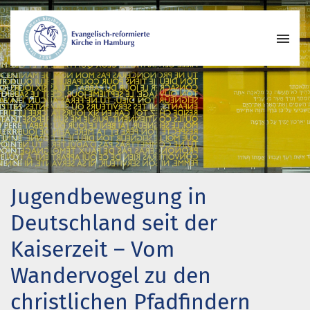
Wer wir sind
Wo wir zusammenkommen
Geschichte unserer Gemeinde
Wie wir uns organisieren
Pastoren
Jugendbewegung in
Gemeindeleben
Begegnungskreise
Deutschland seit der
Kirchenmusik
Kaiserzeit – Vom
Projekte und Kooperationen
Wandervogel zu den
Engagement
christlichen Pfadfindern
Termine