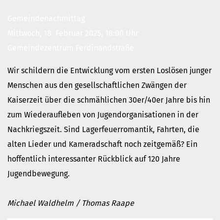
Gottesdienst
Gemeindenachmittag
Veranstaltungen
Mittwoch, 18. Februar 2025, 18:00 Uhr
Reisen
Gemeindezentrum Ferdinandstraße
Jugend
Familiengottesdienst
Wir schildern die Entwicklung vom ersten Loslösen junger
Konfirmandenunterricht
Menschen aus den gesellschaftlichen Zwängen der
Konfi-Rookies
Kaiserzeit über die schmählichen 30er/40er Jahre bis hin
Kinder- und Jugendfreizeiten
zum Wiederaufleben von Jugendorganisationen in der
Ehrenamtliche Mitarbeit
Nachkriegszeit. Sind Lagerfeuerromantik, Fahrten, die
Diakonie
alten Lieder und Kameradschaft noch zeitgemäß? Ein
Stiftung Altenhof
hoffentlich interessanter Rückblick auf 120 Jahre
Frühstück für alle
Jugendbewegung.
Aktuelles
Wer will noch mitfahren?
Michael Waldhelm / Thomas Raape
Besuch aus Minsk