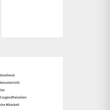
ttesdienst
enunterricht
ies
d Jugendfreizeiten
che Mitarbeit