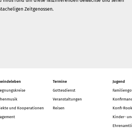
d Infos rund um diese faszinierenden Gewächse und sehen
 stacheligen Zeitgenossen.
eindeleben
Termine
Jugend
egnungskreise
Gottesdienst
Familiengo
chenmusik
Veranstaltungen
Konfirmand
jekte und Kooperationen
Reisen
Konfi-Rook
agement
Kinder- un
Ehrenamtli