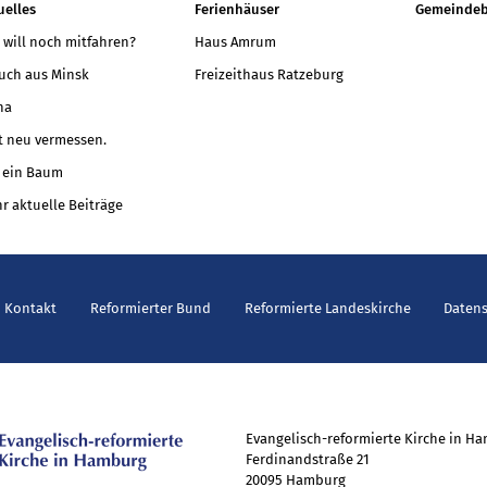
uelles
Ferienhäuser
Gemeindeb
 will noch mitfahren?
Haus Amrum
uch aus Minsk
Freizeithaus Ratzeburg
na
t neu vermessen.
 ein Baum
r aktuelle Beiträge
Kontakt
Reformierter Bund
Reformierte Landeskirche
Daten
Evangelisch-reformierte Kirche in H
Ferdinandstraße 21
20095 Hamburg