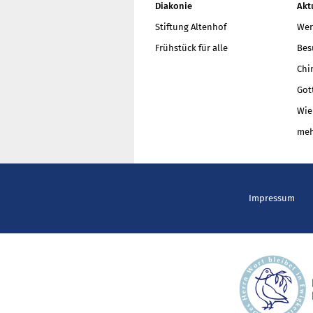
Diakonie
Akt
Stiftung Altenhof
Wer
Frühstück für alle
Bes
Chi
Got
Wie
meh
Impressum