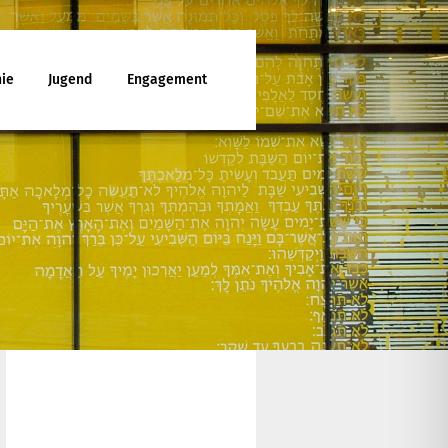
ie
Jugend
Engagement
ttesdienst
enunterricht
ies
d Jugendfreizeiten
che Mitarbeit
latt