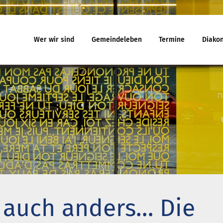
Wer wir sind
Gemeindeleben
Termine
Diakon
eindeleben
Termine
Jugend
egnungskreise
Gottesdienst
Familiengo
chenmusik
Veranstaltungen
Konfirmand
jekte und Kooperationen
Reisen
Konfi-Rook
agement
Kinder- un
Ehrenamtli
uelles
Ferienhäuser
Gemeindeb
 will noch mitfahren?
Haus Amrum
 auch anders… Die
uch aus Minsk
Freizeithaus Ratzeburg
na