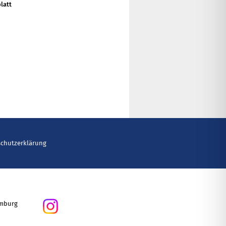
latt
schutzerklärung
amburg