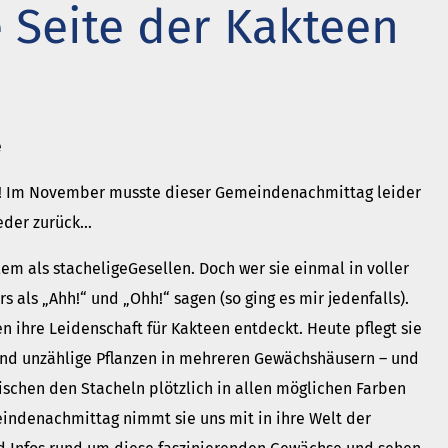
 Seite der Kakteen
t neu vermessen.
 ein Baum
r aktuelle Beiträge
e
n! Im November musste dieser Gemeindenachmittag leider
ieder zurück…
em als stacheligeGesellen. Doch wer sie einmal in voller
s als „Ahh!“ und „Ohh!“ sagen (so ging es mir jedenfalls).
n ihre Leidenschaft für Kakteen entdeckt. Heute pflegt sie
d unzählige Pflanzen in mehreren Gewächshäusern – und
wischen den Stacheln plötzlich in allen möglichen Farben
ndenachmittag nimmt sie uns mit in ihre Welt der