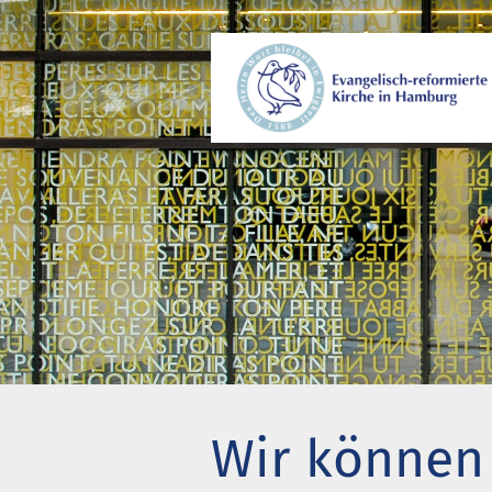
Wer wir sind
Gem
Wo wir zusammenkommen
Beg
Geschichte unserer Gemeinde
Kir
Wie wir uns organisieren
Pro
Pastoren
Eng
Diakonie
Akt
Stiftung Altenhof
Wer
Wir können
Frühstück für alle
Bes
Chi