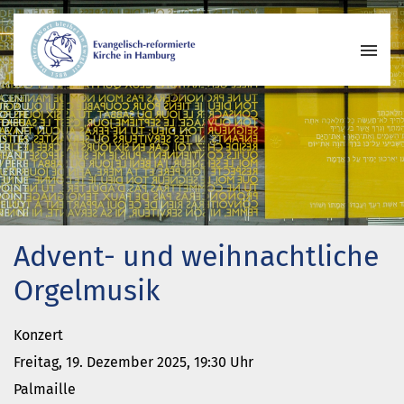
Wer wir sind
Wo wir zusammenkommen
Geschichte unserer Gemeinde
Wie wir uns organisieren
Pastoren
Advent- und weihnachtliche
Gemeindeleben
Begegnungskreise
Orgelmusik
Kirchenmusik
Projekte und Kooperationen
Konzert
Engagement
Freitag, 19. Dezember 2025, 19:30 Uhr
Termine
Palmaille