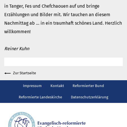
Gottesdienst
in Tanger, Fes und Chefchaouen auf und bringe
Veranstaltungen
Erzählungen und Bilder mit. Wir tauchen an diesem
Reisen
Nachmittag ab … in ein traumhaft schönes Land. Herzlich
Jugend
willkommen!
Familiengottesdienst
Konfirmandenunterricht
Reiner Kuhn
Konfi-Rookies
Kinder- und Jugendfreizeiten
Ehrenamtliche Mitarbeit
Zur Startseite
Diakonie
Impressum
Kontakt
Reformierter Bund
Stiftung Altenhof
Frühstück für alle
Reformierte Landeskirche
Datenschutzerklärung
Aktuelles
Wer will noch mitfahren?
Besuch aus Minsk