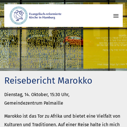
Wer wir sind
Wo wir zusammenkommen
Geschichte unserer Gemeinde
Wie wir uns organisieren
Pastoren
Reisebericht Marokko
Gemeindeleben
Begegnungskreise
Dienstag, 14. Oktober, 15:30 Uhr,
Kirchenmusik
Gemeindezentrum Palmaille
Projekte und Kooperationen
Engagement
Marokko ist das Tor zu Afrika und bietet eine Vielfalt von
Termine
Kulturen und Traditionen. Auf einer Reise halte ich mich