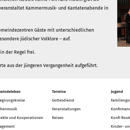
veranstaltet Kammermusik- und Kantatenabende in
emeindezentren Gäste mit unterschiedlichen
sondere jüdischer Volklore – auf.
in der Regel frei.
rte aus der jüngeren Vergangenheit aufgeführt.
eindeleben
Termine
Jugend
egnungskreise
Gottesdienst
Familiengo
chenmusik
Veranstaltungen
Konfirmand
jekte und Kooperationen
Reisen
Konfi-Rook
agement
Kinder- un