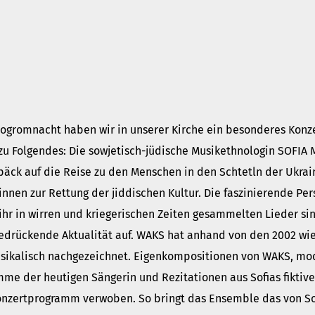
gromnacht haben wir in unserer Kirche ein besonderes Konzer
u Folgendes: Die sowjetisch-jüdische Musikethnologin SOFIA 
k auf die Reise zu den Menschen in den Schtetln der Ukrain
nnen zur Rettung der jiddischen Kultur. Die faszinierende Per
ihr in wirren und kriegerischen Zeiten gesammelten Lieder si
 bedrückende Aktualität auf. WAKS hat anhand von den 2002 w
usikalisch nachgezeichnet. Eigenkompositionen von WAKS, mo
e der heutigen Sängerin und Rezitationen aus Sofias fiktiv
nzertprogramm verwoben. So bringt das Ensemble das von Sof