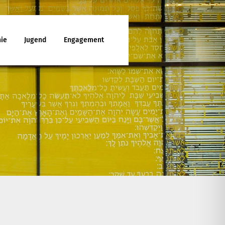
ie
Jugend
Engagement
ttesdienst
enunterricht
ies
d Jugendfreizeiten
che Mitarbeit
latt