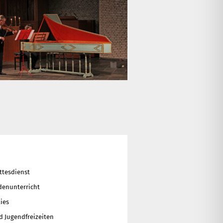
ttesdienst
enunterricht
ies
d Jugendfreizeiten