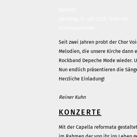
Konzert
Samstag, 12. Juli 2025, 19:00 Uhr
Ferdinandstraße
Seit zwei Jahren probt der Chor Vo
Melodien, die unsere Kirche dann er
Rockband Depeche Mode wieder. Und
Nun endlich präsentieren die Sänge
Herzliche Einladung!
Reiner Kuhn
KONZERTE
Mit der Capella reformata gestalte
im Rahmen der von ihr ins Leben 