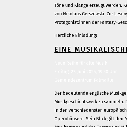
Töne und Klänge erzeugt werden. Ke
von Nikolaus Gerszewski. Zur Lesu
Protagonist:innen der Fantasy-Gesc
Herzliche Einladung!
EINE MUSIKALISCH
Neue Reihe für alte Musik
Freitag, 27. Juni 2025, 19:30 Uhr
Gemeindezentrum Palmaille
Der bedeutende englische Musikgel
Musikgeschichtswerk zu sammeln. D
in den verschiedensten europäische
Opernhäusern. Sein Blick gilt den 