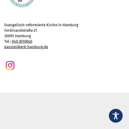
Gottesdienst
Veranstaltungen
Reisen
Evangelisch-reformierte Kirche in Hamburg
Jugend
Ferdinandstraße 21
20095 Hamburg
Familiengottesdienst
Tel.:
040 3010040
Konfirmandenunterricht
kanzlei@erk-hamburg.de
Konfi-Rookies
Kinder- und Jugendfreizeiten
Ehrenamtliche Mitarbeit
Diakonie
Stiftung Altenhof
Frühstück für alle
Aktuelles
Wer will noch mitfahren?
Besuch aus Minsk