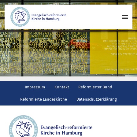
Wer wir sind
Wo wir zusammenkommen
Geschichte unserer Gemeinde
Wie wir uns organisieren
Pastoren
Gemeindeleben
Impressum
Kontakt
Reformierter Bund
Begegnungskreise
Reformierte Landeskirche
Datenschutzerklärung
Kirchenmusik
Projekte und Kooperationen
Engagement
Termine